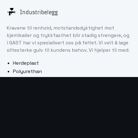
Industribelegg
Kravene til renhold, motstandsdyktighet mot
kjemikalier og trykkfasthet blir stadig strengere, og
i GAST har vi spesialisert oss på feltet. Vi veit å lage
slitesterke gulv til kundens behov. Vi hjelper til med:
Herdeplast
Polyurethan
Polyurea
Epoxy
Sliping, blastring