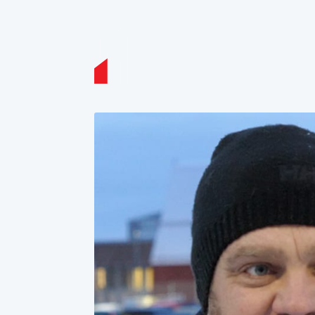
GAST Entreprenør
- del av Green Landscaping
Group