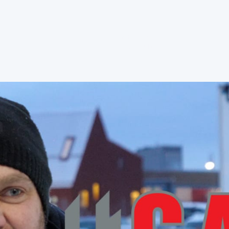
post@gast.no
tlf: 61 02 10 88